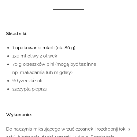
Składniki:
1 opakowanie rukoli (ok. 80 g)
130 ml oliwy z oliwek
70 g orzeszków pini (mogą być też inne
np. makadamia lub migdały)
½ łyżeczki soli
szczypta pieprzu
Wykonanie:
Do naczynia miksującego wrzuć czosnek i rozdrobnij (ok. 3