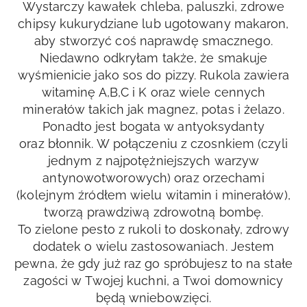
Wystarczy kawałek chleba, paluszki, zdrowe
chipsy kukurydziane lub ugotowany makaron,
aby stworzyć coś naprawdę smacznego.
Niedawno odkryłam także, że smakuje
wyśmienicie jako sos do pizzy. Rukola zawiera
witaminę A,B,C i K oraz wiele cennych
minerałów takich jak magnez, potas i żelazo.
Ponadto jest bogata w antyoksydanty
oraz błonnik. W połączeniu z czosnkiem (czyli
jednym z najpotężniejszych warzyw
antynowotworowych) oraz orzechami
(kolejnym źródłem wielu witamin i minerałów),
tworzą prawdziwą zdrowotną bombę.
To zielone pesto z rukoli to doskonały, zdrowy
dodatek o wielu zastosowaniach. Jestem
pewna, że gdy już raz go spróbujesz to na stałe
zagości w Twojej kuchni, a Twoi domownicy
będą wniebowzięci.