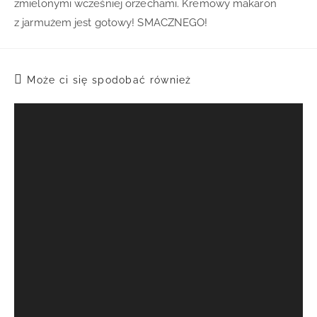
zmielonymi wcześniej orzechami. Kremowy makaron
z jarmużem jest gotowy! SMACZNEGO!
Może ci się spodobać również