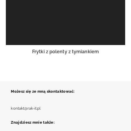
Frytki z polenty z tymiankiem
Możesz się ze mną skontaktować:
Opens
kontakt@rak-it.pl
in
your
Znajdziesz mnie także:
application