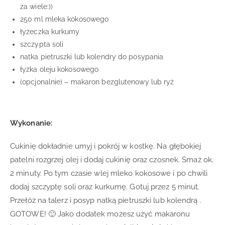
za wiele:))
250 ml mleka kokosowego
łyżeczka kurkumy
szczypta soli
natka pietruszki lub kolendry do posypania
łyżka oleju kokosowego
(opcjonalnie) – makaron bezglutenowy lub ryż
Wykonanie:
Cukinię dokładnie umyj i pokrój w kostkę. Na głębokiej
patelni rozgrzej olej i dodaj cukinię oraz czosnek. Smaż ok.
2 minuty. Po tym czasie wlej mleko kokosowe i po chwili
dodaj szczyptę soli oraz kurkumę. Gotuj przez 5 minut.
Przełóż na talerz i posyp natką pietruszki lub kolendrą .
GOTOWE! 🙂 Jako dodatek możesz użyć makaronu