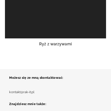
Ryż z warzywami
Możesz się ze mną skontaktować:
Opens
kontakt@rak-it.pl
in
your
Znajdziesz mnie także:
application