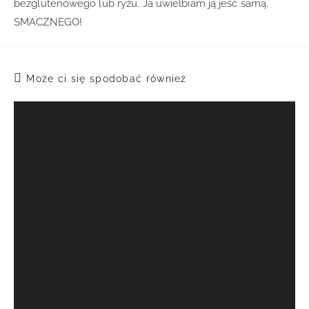
bezglutenowego lub ryżu. Ja uwielbiam ją jeść samą.
SMACZNEGO!
Może ci się spodobać również